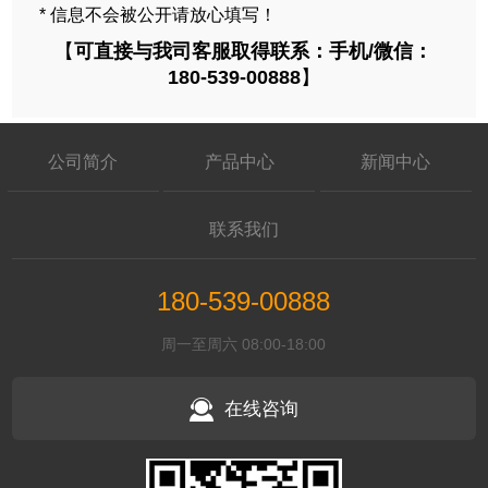
* 信息不会被公开请放心填写！
【
可直接与我司客服取得联系：手机/微信：
180-539-00888
】
公司简介
产品中心
新闻中心
联系我们
180-539-00888
周一至周六 08:00-18:00
在线咨询